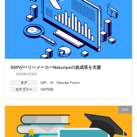
SAPがベリーメーカーNaturipeの急成長を支援
2026年3月9日
タグ
SAP
、
AI
、
Naturipe Farms
カテゴリー
SAP情報
SAP