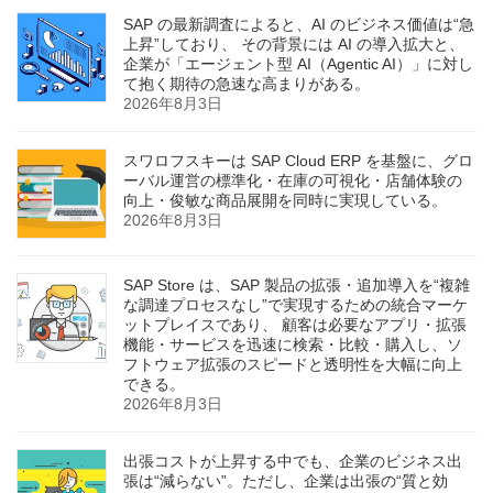
SAP の最新調査によると、AI のビジネス価値は“急
上昇”しており、 その背景には AI の導入拡大と、
企業が「エージェント型 AI（Agentic AI）」に対し
て抱く期待の急速な高まりがある。
2026年8月3日
スワロフスキーは SAP Cloud ERP を基盤に、グロ
ーバル運営の標準化・在庫の可視化・店舗体験の
向上・俊敏な商品展開を同時に実現している。
2026年8月3日
SAP Store は、SAP 製品の拡張・追加導入を“複雑
な調達プロセスなし”で実現するための統合マーケ
ットプレイスであり、 顧客は必要なアプリ・拡張
機能・サービスを迅速に検索・比較・購入し、ソ
フトウェア拡張のスピードと透明性を大幅に向上
できる。
2026年8月3日
出張コストが上昇する中でも、企業のビジネス出
張は“減らない”。ただし、企業は出張の“質と効