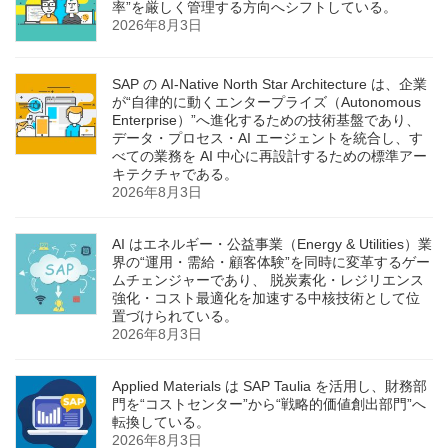
率”を厳しく管理する方向へシフトしている。
2026年8月3日
SAP の AI‑Native North Star Architecture は、企業
が“自律的に動くエンタープライズ（Autonomous
Enterprise）”へ進化するための技術基盤であり、
データ・プロセス・AI エージェントを統合し、す
べての業務を AI 中心に再設計するための標準アー
キテクチャである。
2026年8月3日
AI はエネルギー・公益事業（Energy & Utilities）業
界の“運用・需給・顧客体験”を同時に変革するゲー
ムチェンジャーであり、 脱炭素化・レジリエンス
強化・コスト最適化を加速する中核技術として位
置づけられている。
2026年8月3日
Applied Materials は SAP Taulia を活用し、財務部
門を“コストセンター”から“戦略的価値創出部門”へ
転換している。
2026年8月3日