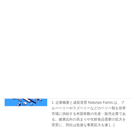
（プロセス）対話の時代へ：Jouleと
AI
SAP Signavioソリューションが一般提
供開始
2026年3月12日
1. 概要 SAPは、生成AIコパイロット「Joule」
をSAP Signavioソリューションと統合し、一般
提供（GA）を開始した。これにより、企業は業
務プロセスに関する洞察を“対話形式”で取得で
きるようになり、プロセ […]
続きを読む
SAPがベリーメーカーNaturipeの急成長
SAP
を支援
2026年3月9日
1. 企業概要と成長背景 Naturipe Farms は、ブ
ルーベリーやラズベリーなどのベリー類を世界
市場に供給する米国有数の生産・販売企業であ
る。健康志向の高まりや生鮮食品需要の拡大を
背景に、同社は急速な事業拡大を遂 […]