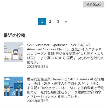
続きを読む
投
固
固
固
1
2
3
»
定
定
定
稿
ペ
ペ
ペ
ー
ー
ー
最近の投稿
の
ジ
ジ
ジ
ペ
SAP Customer Experience（SAP CX）の
Advanced Success Plan は、企業がオムニチャネ
ー
ルコマースと B2B デジタル変革を“より速く・より
確実に・より高い ROI で”実現するための包括的支
ジ
援モデル
2026年8月3日
送
り
世界的造船企業 Damen は SAP Business AI を活用
し、設計・製造・保守の全プロセスを“より速く、
より賢く”進化させている。 AI による自動化と予測
能力が、複雑な船舶建造をデータ駆動型の高効率
オペレーションへと変革している。
2026年8月3日