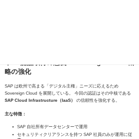
公共調達やサプライヤー評価で参照される信頼性の高い基準
物理的防護、環境対策、運用プロセスなどが厳格に審査され
る
今回の認証により、
SAP データセンターの安全な運用が第三者に
よって正式に確認
された。
◆ 2. 認証取得の意義：Sovereign Cloud 戦
略の強化
SAP は欧州で高まる「デジタル主権」ニーズに応えるため
Sovereign Cloud を展開している。 今回の認証はその中核である
SAP Cloud Infrastructure（IaaS）
の信頼性を強化する。
主な特徴：
SAP 自社所有データセンターで運用
セキュリティクリアランスを持つ SAP 社員のみが運用に従