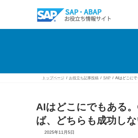
コ
ナ
ン
ビ
テ
ゲ
ン
ー
ツ
シ
へ
ョ
ス
ン
キ
に
ッ
移
プ
動
トップページ
お役立ち記事投稿
SAP
AIはどこに
AIはどこにでもある
ば、どちらも成功しな
最
2025年11月5日
終