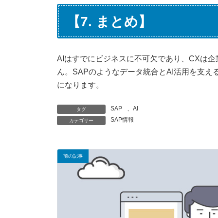
【7. まとめ】
AIはすでにビジネスに不可欠であり、CXは
ん。SAPのようなデータ統合とAI活用を支
になります。
SAP
、
AI
タグ
SAP情報
カテゴリー
前の記事