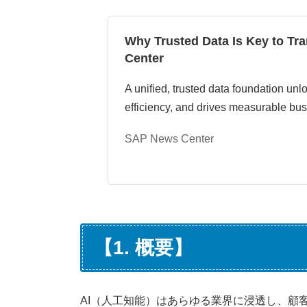
更
新
日
Why Trusted Data Is Key to Tr
時
Center
:
A unified, trusted data foundation u
efficiency, and drives measurable bus
SAP News Center
【1. 概要】
AI（人工知能）はあらゆる業界に浸透し、顧