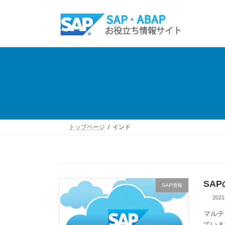
コ
ナ
ン
ビ
テ
ゲ
ン
ー
ツ
シ
へ
ョ
ス
ン
キ
に
ッ
移
プ
動
トップページ
インド
SA
SAP情報
202
マルチ
ていま