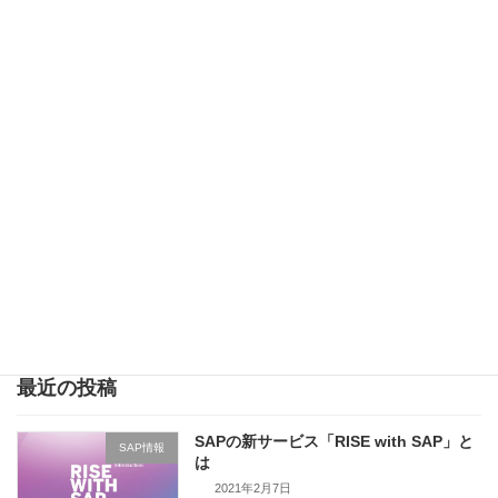
要 […]
続きを読む
SAPがOracleやSalesforceと戦い抜くた
未分類
めの要素とは
2021年1月3日
今回はSAPが今後、事業展開していくうえで、
競合になっているOracleや新興勢力として最も
勢いのあるSalaesforceに対してどのように対抗
していくのかについて紹介されている記事を見
つけましたので、まとめていきたい […]
続きを読む
最近の投稿
SAPの新サービス「RISE with SAP」と
SAP情報
は
2021年2月7日