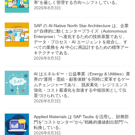
率”を厳しく管理する方向へシフトしている。
2026年8月3日
SAP の AI‑Native North Star Architecture は、企業
が“自律的に動くエンタープライズ（Autonomous
Enterprise）”へ進化するための技術基盤であり、
データ・プロセス・AI エージェントを統合し、す
べての業務を AI 中心に再設計するための標準アー
キテクチャである。
2026年8月3日
AI はエネルギー・公益事業（Energy & Utilities）業
界の“運用・需給・顧客体験”を同時に変革するゲー
ムチェンジャーであり、 脱炭素化・レジリエンス
強化・コスト最適化を加速する中核技術として位
置づけられている。
2026年8月3日
Applied Materials は SAP Taulia を活用し、財務部
門を“コストセンター”から“戦略的価値創出部門”へ
転換している。
2026年8月3日