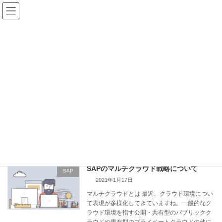
コ
ナ
ン
ビ
テ
ゲ
ン
ー
ツ
シ
へ
ョ
ス
ン
お役立ち記事投稿
キ
に
ッ
移
プ
動
トップページ
お役立ち記事投稿
マルチクラウド
マルチクラウド
SAPのマルチクラウド戦略について
SAP
2021年1月17日
マルチクラウドとは 最近、クラウド環境につい
て表現が多様化してきていますね。一般的なク
ラウド環境を指す公開・共有型のパブリックク
ラウドや専有型のプライベートクラウドの他に