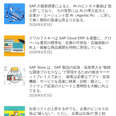
SAP の最新調査によると、AI のビジネス価値は“急
上昇”しており、 その背景には AI の導入拡大と、
企業が「エージェント型 AI（Agentic AI）」に対し
て抱く期待の急速な高まりがある。
2026年8月3日
スワロフスキーは SAP Cloud ERP を基盤に、グロ
ーバル運営の標準化・在庫の可視化・店舗体験の
向上・俊敏な商品展開を同時に実現している。
2026年8月3日
SAP Store は、SAP 製品の拡張・追加導入を“複雑
な調達プロセスなし”で実現するための統合マーケ
ットプレイスであり、 顧客は必要なアプリ・拡張
機能・サービスを迅速に検索・比較・購入し、ソ
フトウェア拡張のスピードと透明性を大幅に向上
できる。
2026年8月3日
出張コストが上昇する中でも、企業のビジネス出
張は“減らない”。ただし、企業は出張の“質と効