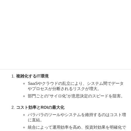
背景
2025年に向けて、CIO（最高情報責任者）の役割はこれまで以上
に戦略的な重要性を増しています。多様化したクラウドサービ
ス、急速に進化するAIやデータ分析、セキュリティリスクの高ま
りなど、複雑化するIT環境の中で、CIOは「システムやプラットフ
ォームの統合」を避けて通れない課題として直視しています。
統合が求められる理由
複雑化するIT環境
SaaSやクラウドの乱立により、システム間でデータ
やプロセスが分断されるリスクが増大。
部門ごとの“サイロ化”が意思決定のスピードを阻害。
コスト効率とROIの最大化
バラバラのツールやシステムを維持するのはコスト増
に直結。
統合によって運用効率を高め、投資対効果を明確化で