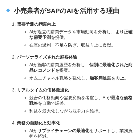
小売業者がSAPのAIを活用する理由
需要予測の精度向上
AIが過去の購買データや市場動向を分析し、
より正確
な需要予測
を提供。
在庫の過剰・不足を防ぎ、収益向上に貢献。
パーソナライズされた顧客体験
AIが顧客の購買履歴を分析し、
個別に最適化された商
品レコメンド
を提案。
オムニチャネル戦略を強化し、
顧客満足度を向上
。
リアルタイムの価格最適化
競合の価格動向や需要変動を考慮し、AIが
最適な価格
戦略
を自動で調整。
利益を最大化しながら競争力を維持。
業務の自動化と効率化
AIが
サプライチェーンの最適化
をサポートし、業務負
担を軽減。