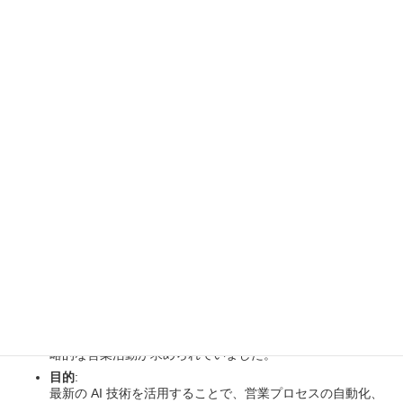
SAP News Center
概要
petZEBA は、営業プロセスの効率化と精度向上を目的として、
SAPパートナー AGILITA の提供する最新の AI ソリューションを導
入しました。この取り組みにより、営業活動の自動化やデータ駆
動型の意思決定が実現され、売上向上や顧客対応の質の向上に大
きく寄与しています。
1. 背景と目的
背景
:
petZEBA は従来の営業プロセスにおいて、手動による作業
や断片的なデータ管理などの課題があり、より効率的かつ戦
略的な営業活動が求められていました。
目的
:
最新の AI 技術を活用することで、営業プロセスの自動化、