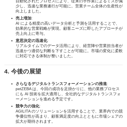
自動化されたプロセスにより、従来の手作業によるミスが減
少し、迅速な業務遂行が可能に。営業チーム全体の生産性が
向上しました。
売上増加
:
AI による精度の高いデータ分析と予測を活用することで、
効果的な営業戦略が実現。顧客ニーズに即したアプローチが
売上向上に寄与。
意思決定の迅速化
:
リアルタイムでのデータ活用により、経営陣や営業担当者が
迅速かつ適切な判断を下すことが可能に。市場の変化に柔軟
に対応できる体制が整いました。
4. 今後の展望
さらなるデジタルトランスフォーメーションの推進
:
petZEBA は、今回の成功を足掛かりに、他の業務プロセス
にも AI 技術を拡大適用し、全社的なデジタルトランスフォ
ーメーションを進める予定です。
競争力の強化
:
AGILITA のソリューションを活用することで、業界内での競
争優位性が高まり、顧客満足度の向上とともに市場シェアの
拡大が期待されます。