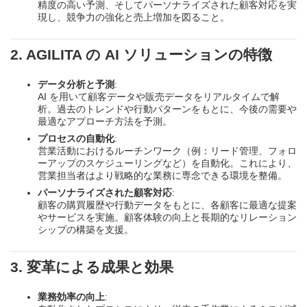
精度の高い予測、そしてパーソナライズされた顧客対応を実
現し、競争力の強化と売上増加を図ること。
2. AGILITA の AI ソリューションの特徴
データ分析と予測
:
AI を用いて顧客データや販売データをリアルタイムで解
析。過去のトレンドや行動パターンをもとに、今後の需要や
最適なアプローチ方法を予測。
プロセスの自動化
:
営業活動におけるルーチンワーク（例：リード管理、フォロ
ーアップのスケジューリングなど）を自動化。これにより、
営業担当者はより戦略的な業務に専念できる環境を整備。
パーソナライズされた顧客対応
:
顧客の購買履歴や行動データをもとに、各顧客に最適な提案
やサービスを実施。顧客体験の向上と長期的なリレーション
シップの構築を支援。
3. 変革による成果と効果
業務効率の向上
: