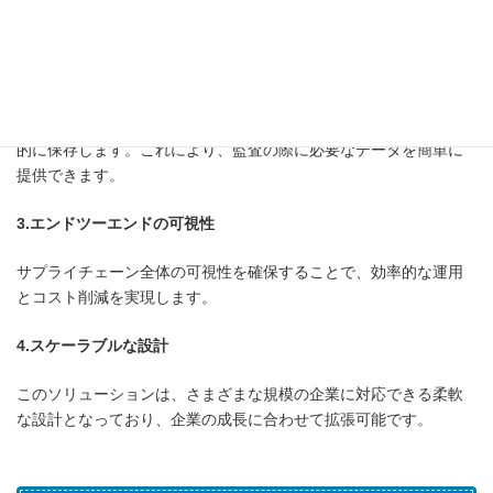
で追跡可能にします。異常が発生した場合には、アラートが送信
され、迅速な対応が可能です。
2. 規制準拠のデータ管理
SAP BTPのデータ管理機能を活用し、温度記録や輸送記録を自動
的に保存します。これにより、監査の際に必要なデータを簡単に
提供できます。
3.エンドツーエンドの可視性
サプライチェーン全体の可視性を確保することで、効率的な運用
とコスト削減を実現します。
4.スケーラブルな設計
このソリューションは、さまざまな規模の企業に対応できる柔軟
な設計となっており、企業の成長に合わせて拡張可能です。