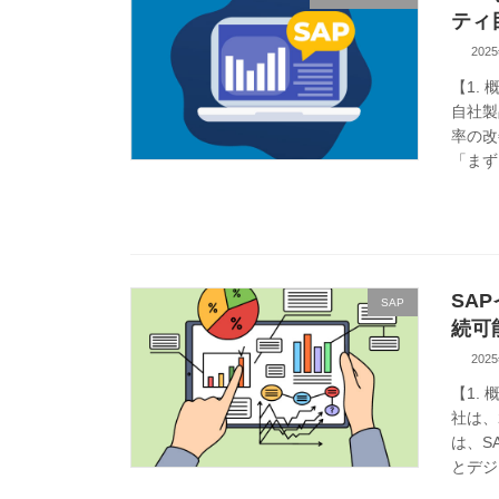
ティ
202
【1.
自社製
率の改
「まず
SA
SAP
続可
202
【1.
社は、
は、S
とデジタ