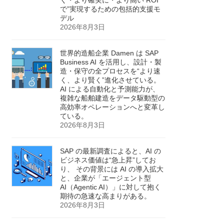
で”実現するための包括的支援モ
デル
2026年8月3日
世界的造船企業 Damen は SAP
Business AI を活用し、設計・製
造・保守の全プロセスを“より速
く、より賢く”進化させている。
AI による自動化と予測能力が、
複雑な船舶建造をデータ駆動型の
高効率オペレーションへと変革し
ている。
2026年8月3日
SAP の最新調査によると、AI の
ビジネス価値は“急上昇”してお
り、 その背景には AI の導入拡大
と、企業が「エージェント型
AI（Agentic AI）」に対して抱く
期待の急速な高まりがある。
2026年8月3日