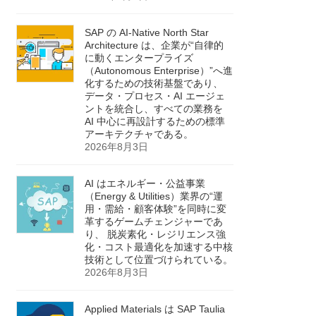
SAP の AI‑Native North Star
Architecture は、企業が“自律的
に動くエンタープライズ
（Autonomous Enterprise）”へ進
化するための技術基盤であり、
データ・プロセス・AI エージェ
ントを統合し、すべての業務を
AI 中心に再設計するための標準
アーキテクチャである。
2026年8月3日
AI はエネルギー・公益事業
（Energy & Utilities）業界の“運
用・需給・顧客体験”を同時に変
革するゲームチェンジャーであ
り、 脱炭素化・レジリエンス強
化・コスト最適化を加速する中核
技術として位置づけられている。
2026年8月3日
Applied Materials は SAP Taulia