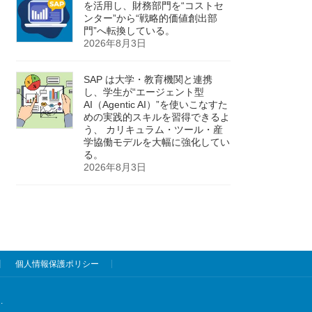
を活用し、財務部門を“コストセ
ンター”から“戦略的価値創出部
門”へ転換している。
2026年8月3日
SAP は大学・教育機関と連携
し、学生が“エージェント型
AI（Agentic AI）”を使いこなすた
めの実践的スキルを習得できるよ
う、 カリキュラム・ツール・産
学協働モデルを大幅に強化してい
る。
2026年8月3日
個人情報保護ポリシー
.