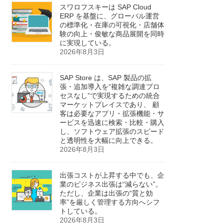
スワロフスキーは SAP Cloud
ERP を基盤に、グローバル運営
の標準化・在庫の可視化・店舗体
験の向上・俊敏な商品展開を同時
に実現している。
2026年8月3日
SAP Store は、SAP 製品の拡
張・追加導入を“複雑な調達プロ
セスなし”で実現するための統合
マーケットプレイスであり、 顧
客は必要なアプリ・拡張機能・サ
ービスを迅速に検索・比較・購入
し、ソフトウェア拡張のスピード
と透明性を大幅に向上できる。
2026年8月3日
出張コストが上昇する中でも、企
業のビジネス出張は“減らない”。
ただし、企業は出張の“質と効
率”を厳しく管理する方向へシフ
トしている。
2026年8月3日