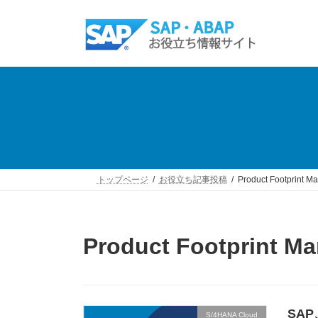
コ
ナ
ン
ビ
テ
ゲ
ン
ー
ツ
シ
へ
ョ
ス
ン
キ
に
ッ
移
プ
動
トップページ
お役立ち記事投稿
Product Footprint 
Product Footprint M
SA
S/4HANA Cloud