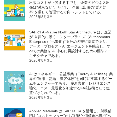
出張コストが上昇する中でも、企業のビジネス出
張は“減らない”。ただし、企業は出張の“質と効
率”を厳しく管理する方向へシフトしている。
2026年8月3日
SAP の AI‑Native North Star Architecture は、企業
が“自律的に動くエンタープライズ（Autonomous
Enterprise）”へ進化するための技術基盤であり、
データ・プロセス・AI エージェントを統合し、す
べての業務を AI 中心に再設計するための標準アー
キテクチャである。
2026年8月3日
AI はエネルギー・公益事業（Energy & Utilities）業
界の“運用・需給・顧客体験”を同時に変革するゲー
ムチェンジャーであり、 脱炭素化・レジリエンス
強化・コスト最適化を加速する中核技術として位
置づけられている。
2026年8月3日
Applied Materials は SAP Taulia を活用し、財務部
門を“コストセンター”から“戦略的価値創出部門”へ