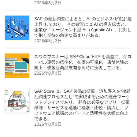
2026年8月3日
SAP の最新調査によると、AI のビジネス価値は“急
上昇”しており、 その背景には AI の導入拡大と、
企業が「エージェント型 AI（Agentic AI）」に対し
て抱く期待の急速な高まりがある。
2026年8月3日
スワロフスキーは SAP Cloud ERP を基盤に、グロ
ーバル運営の標準化・在庫の可視化・店舗体験の
向上・俊敏な商品展開を同時に実現している。
2026年8月3日
SAP Store は、SAP 製品の拡張・追加導入を“複雑
な調達プロセスなし”で実現するための統合マーケ
ットプレイスであり、 顧客は必要なアプリ・拡張
機能・サービスを迅速に検索・比較・購入し、ソ
フトウェア拡張のスピードと透明性を大幅に向上
できる。
2026年8月3日