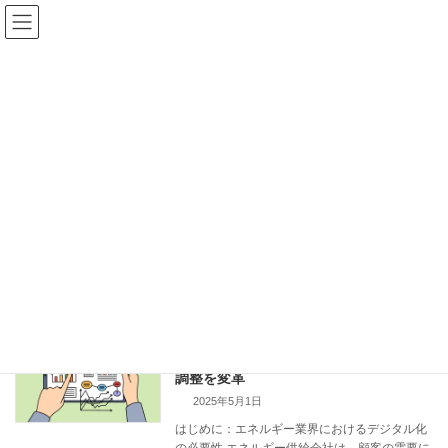
コ
ナ
ン
ビ
テ
ゲ
ン
ー
ツ
シ
へ
ョ
ス
ン
お役立ち記事投稿
キ
に
ッ
移
プ
動
トップページ
お役立ち記事投稿
Fiori
Fiori
エネルギー供給会社badenova、SAP
SAP
Fiori Makers Boot Campで作業指示の
調整を変革
2025年5月1日
はじめに：エネルギー業界におけるデジタル化
の必要性 エネルギー供給会社は、顧客の需要に