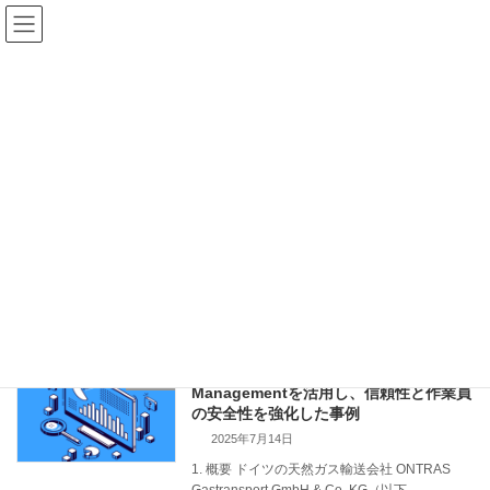
コ
ナ
ン
ビ
テ
ゲ
ン
ー
ツ
シ
へ
ョ
ス
ン
お役立ち記事投稿
キ
に
ッ
移
プ
動
トップページ
お役立ち記事投稿
Field Service Management
Field Service Management
ONTRAS社がSAP Field Service
SAP
Managementを活用し、信頼性と作業員
の安全性を強化した事例
2025年7月14日
1. 概要 ドイツの天然ガス輸送会社 ONTRAS
Gastransport GmbH & Co. KG（以下、