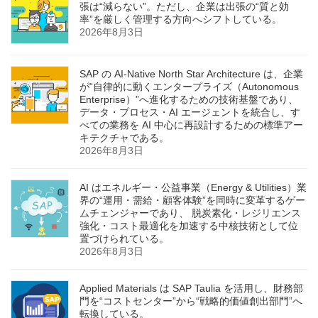
張は“減らない”。ただし、企業は出張の“質と効
率”を厳しく管理する方向へシフトしている。
2026年8月3日
SAP の AI‑Native North Star Architecture は、企業
が“自律的に動くエンタープライズ（Autonomous
Enterprise）”へ進化するための技術基盤であり、
データ・プロセス・AI エージェントを統合し、す
べての業務を AI 中心に再設計するための標準アー
キテクチャである。
2026年8月3日
AI はエネルギー・公益事業（Energy & Utilities）業
界の“運用・需給・顧客体験”を同時に変革するゲー
ムチェンジャーであり、 脱炭素化・レジリエンス
強化・コスト最適化を加速する中核技術として位
置づけられている。
2026年8月3日
Applied Materials は SAP Taulia を活用し、財務部
門を“コストセンター”から“戦略的価値創出部門”へ
転換している。