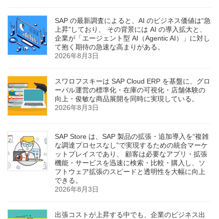
SAP の最新調査によると、AI のビジネス価値は“急
上昇”しており、 その背景には AI の導入拡大と、
企業が「エージェント型 AI（Agentic AI）」に対し
て抱く期待の急速な高まりがある。
2026年8月3日
スワロフスキーは SAP Cloud ERP を基盤に、グロ
ーバル運営の標準化・在庫の可視化・店舗体験の
向上・俊敏な商品展開を同時に実現している。
2026年8月3日
SAP Store は、SAP 製品の拡張・追加導入を“複雑
な調達プロセスなし”で実現するための統合マーケ
ットプレイスであり、 顧客は必要なアプリ・拡張
機能・サービスを迅速に検索・比較・購入し、ソ
フトウェア拡張のスピードと透明性を大幅に向上
できる。
2026年8月3日
出張コストが上昇する中でも、企業のビジネス出